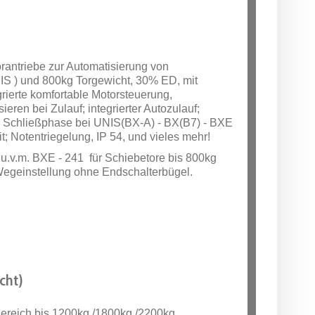
antriebe zur Automatisierung von
IS ) und 800kg Torgewicht, 30% ED, mit
rierte komfortable Motorsteuerung,
eren bei Zulauf; integrierter Autozulauf;
der Schließphase bei UNIS(BX-A) - BX(B7) - BXE
; Notentriegelung, IP 54, und vieles mehr!
u.v.m. BXE - 241 für Schiebetore bis 800kg
 Wegeinstellung ohne Endschalterbügel.
cht)
Bereich bis 1200kg /1800kg /2200kg